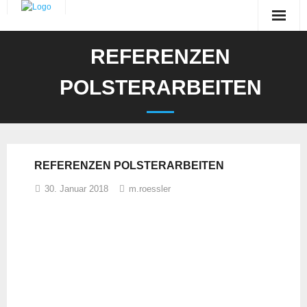
Startseite
REFERENZEN
Sortiment
POLSTERARBEITEN
Referenzen
Objektbereich
REFERENZEN POLSTERARBEITEN
Über uns
30. Januar 2018
m.roessler
Kontakt