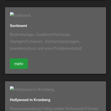
Sortiment
Bodenbeläge, Gardinen/Vorhänge,
Stangen/Schienen, Sichtschutzanlagen,
Insektenschutz und eine Polsterwerkstatt.
mehr
Hollywood in Kronberg
Raumausstattung Habig stattet Hollywood-Filmset