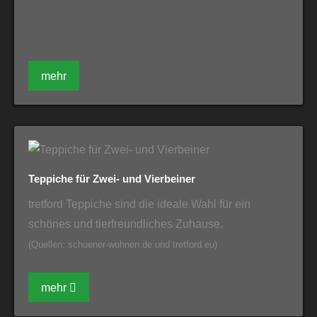
mehr
Teppiche für Zwei- und Vierbeiner
tretford Teppiche sind die ideale Wahl für ein
schönes und tierfreundliches Zuhause.
(Quellen: schoener-wohnen.de und tretford.eu)
mehr