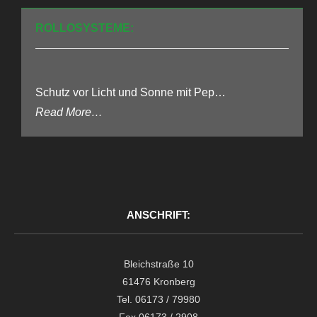
Echtholzbö
ROLLOSYSTEME:
Schutz vor Licht und Sonne mit Pep…
about
Read More
…
„Raffrollos
(Faltrollos)“
ANSCHRIFT:
Bleichstraße 10
61476 Kronberg
Tel. 06173 / 79980