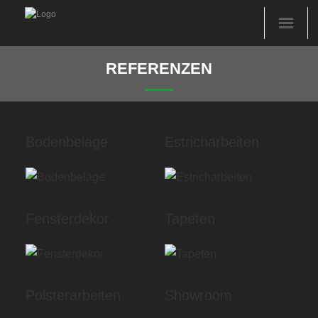
Startseite
REFERENZEN
Sortiment
Referenzen
Bodenbeläge
Estricharbeiten
Objektbereich
Über uns
Fensterdekor
Tapeten
Kontakt
Polsterarbeiten
Showroom